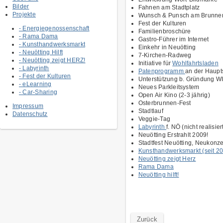
Bilder
Fahnen am Stadtplatz
Projekte
Wunsch & Punsch am Brunne
Fest der Kulturen
- Energiegenossenschaft
Familienbroschüre
- Rama Dama
Gastro-Führer im Internet
- Kunsthandwerksmarkt
Einkehr in Neuötting
- Neuötting Hilft
7-Kirchen-Radweg
- Neuötting zeigt HERZ!
Initiative für
Wohlfahrtsladen
- Labyrinth
Patenprogramm
an der Haupt
- Fest der Kulturen
Unterstützung b. Gründung W
- eLearning
Neues Parkleitsystem
- Car-Sharing
Open Air Kino (2-3 jährig)
Osterbrunnen-Fest
Impressum
Stadtlauf
Datenschutz
Veggie-Tag
Labyrinth
f. NÖ (nicht realisier
Neuötting Erstrahlt 2009!
Stadtfest Neuötting, Neukonz
Kunsthandwerksmarkt (seit 2
Neuötting zeigt Herz
Rama Dama
Neuötting hilft!
Zurück